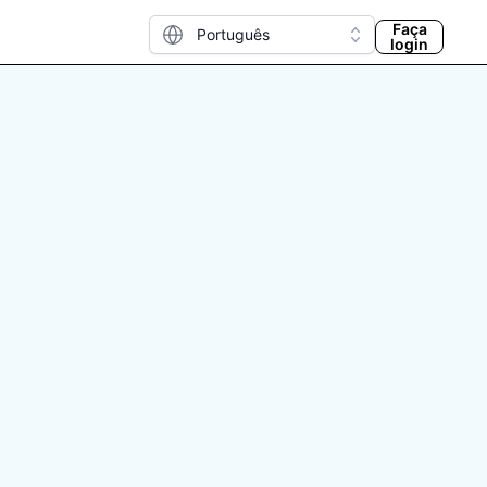
Faça
Português
login