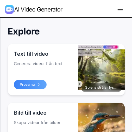
AI Video Generator
Explore
Text till video
Generera videor från text
Prova nu
Solens strålar lyser på den lilla floden, som flödar långsamt...
Bild till video
Skapa videor från bilder