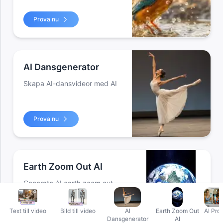
Prova nu
AI Dansgenerator
Skapa AI-dansvideor med AI
Prova nu
Earth Zoom Out AI
Generate AI earth zoom out
video with AI
Text till video
Bild till video
AI
Earth Zoom Out
AI Pro
Prova nu
Dansgenerator
AI