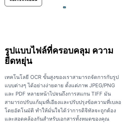
รูปแบบไฟล์ที่ครอบคลุม
ความ
ยืดหยุ่น
เทคโนโลยี OCR ขั้นสูงของเราสามารถจัดการกับรูป
แบบต่างๆ ได้อย่างง่ายดาย ตั้งแต่ภาพ JPEG/PNG
และ PDF หลายหน้าไปจนถึงการสแกน TIFF มัน
สามารถปรับแก้มุมที่เอียงและปรับปรุงข้อความที่เบลอ
โดยอัตโนมัติ ทำให้มั่นใจได้ว่าการดิจิทัลจะถูกต้อง
และสอดคล้องกันสำหรับเอกสารทั้งหมดของคุณ