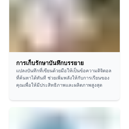
การเก็บรักษาบันทึกบรรยาย
แปลงบันทึกที่เขียนด้วยมือให้เป็นข้อความดิจิตอล
ที่ค้นหาได้ทันที ช่วยเพิ่มพลังให้กับการเรียนของ
คุณเพื่อให้มีประสิทธิภาพและผลิตภาพสูงสุด