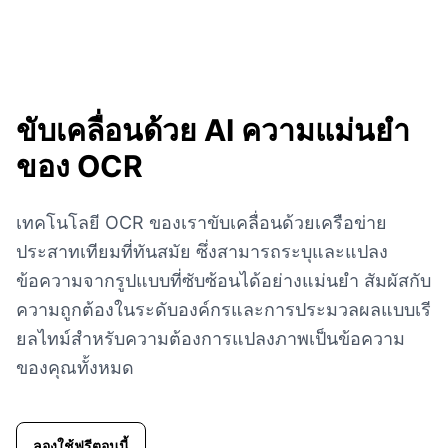
ขับเคลื่อนด้วย AI
ความแม่นยำ
ของ OCR
เทคโนโลยี OCR ของเราขับเคลื่อนด้วยเครือข่าย
ประสาทเทียมที่ทันสมัย ซึ่งสามารถระบุและแปลง
ข้อความจากรูปแบบที่ซับซ้อนได้อย่างแม่นยำ สัมผัสกับ
ความถูกต้องในระดับองค์กรและการประมวลผลแบบเรี
ยลไทม์สำหรับความต้องการแปลงภาพเป็นข้อความ
ของคุณทั้งหมด
ลองใช้ฟรีตอนนี้