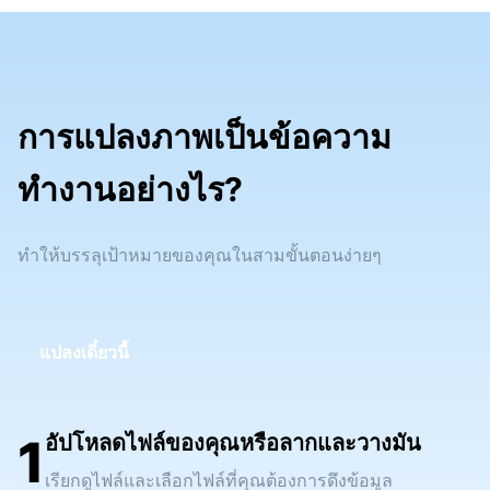
การแปลงภาพเป็นข้อความ
ทำงานอย่างไร?
ทำให้บรรลุเป้าหมายของคุณในสามขั้นตอนง่ายๆ
แปลงเดี๋ยวนี้
1
อัปโหลดไฟล์ของคุณหรือลากและวางมัน
เรียกดูไฟล์และเลือกไฟล์ที่คุณต้องการดึงข้อมูล