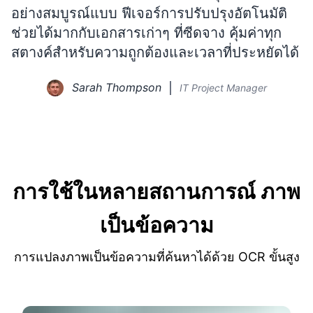
อย่างสมบูรณ์แบบ ฟีเจอร์การปรับปรุงอัตโนมัติ
ช่วยได้มากกับเอกสารเก่าๆ ที่ซีดจาง คุ้มค่าทุก
สตางค์สำหรับความถูกต้องและเวลาที่ประหยัดได้
Sarah Thompson
IT Project Manager
การใช้ในหลายสถานการณ์
ภาพ
เป็นข้อความ
การแปลงภาพเป็นข้อความที่ค้นหาได้ด้วย OCR ขั้นสูง