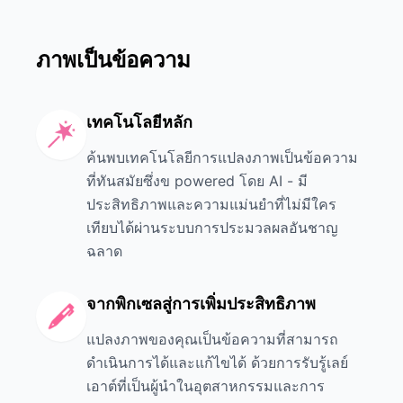
ภาพเป็นข้อความ
เทคโนโลยีหลัก
ค้นพบเทคโนโลยีการแปลงภาพเป็นข้อความ
ที่ทันสมัยซึ่งข powered โดย AI - มี
ประสิทธิภาพและความแม่นยำที่ไม่มีใคร
เทียบได้ผ่านระบบการประมวลผลอันชาญ
ฉลาด
จากพิกเซลสู่การเพิ่มประสิทธิภาพ
แปลงภาพของคุณเป็นข้อความที่สามารถ
ดำเนินการได้และแก้ไขได้ ด้วยการรับรู้เลย์
เอาต์ที่เป็นผู้นำในอุตสาหกรรมและการ