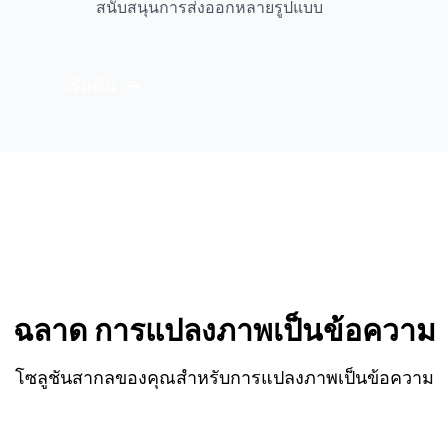
สนับสนุนการส่งออกหลายรูปแบบ
เริ่มต้น
ฉลาด
การแปลงภาพเป็นข้อความ
โซลูชันสากลของคุณสำหรับการแปลงภาพเป็นข้อความ