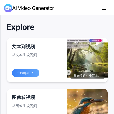
AI Video Generator
Explore
文本到视频
从文本生成视频
立即尝试
阳光照耀在小河上，缓缓流淌……
图像转视频
从图像生成视频