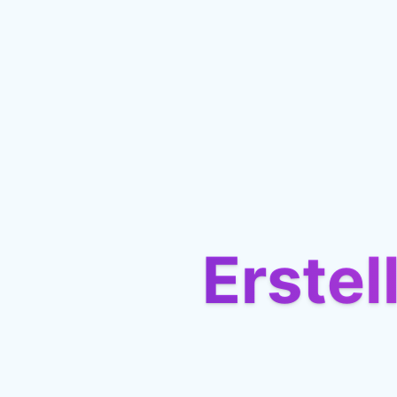
Erstel