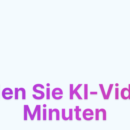
len Sie KI-Vi
Minuten