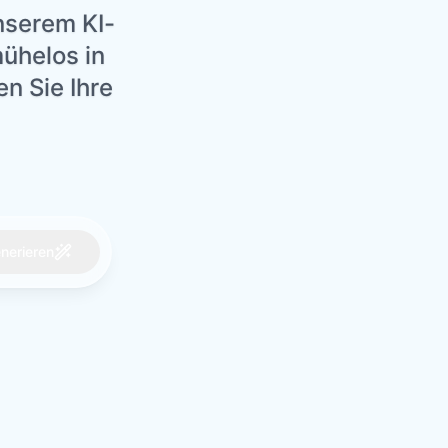
unserem KI-
ühelos in
n Sie Ihre
nerieren