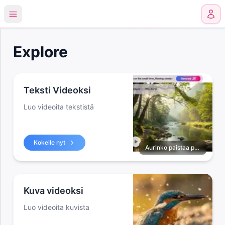
0
Explore
Teksti Videoksi
Luo videoita tekstistä
Kokeile nyt
Aurinko paistaa pienelle joelle, joka virtaa hitaasti...
Kuva videoksi
Luo videoita kuvista