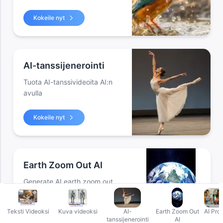
Kokeile nyt
AI-tanssijenerointi
Tuota AI-tanssivideoita AI:n
avulla
Kokeile nyt
Earth Zoom Out AI
Generate AI earth zoom out
video with AI
Teksti Videoksi
Kuva videoksi
AI-
Earth Zoom Out
AI Pro
Kokeile nyt
tanssijenerointi
AI