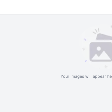
0
Mis
Your images will appear h