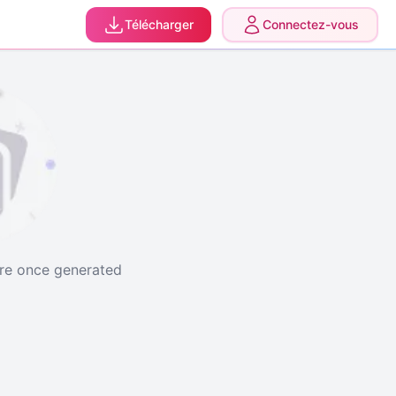
e à niveau
Télécharger
Connectez-vous
ere once generated