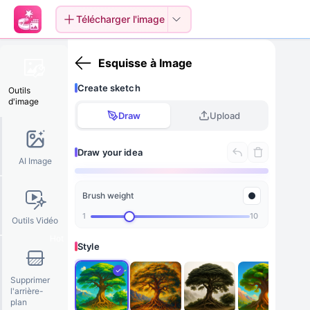
Télécharger l'image
Esquisse à Image
Create sketch
Outils
d'image
Draw
Upload
Draw your idea
AI Image
Brush weight
Draw something here
1
10
Outils Vidéo
Hot
Style
Supprimer
l'arrière-
plan