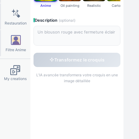
Anime
Oil painting
Realistic
Cartoon
Wat
Description
(optional)
Restauration
◊
✦
※
✧
Filtre Anime
Transformez le croquis
L'IA avancée transformera votre croquis en une
My creations
image détaillée