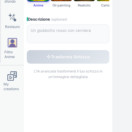
sfondo
Anime
Oil painting
Realistic
Cartoon
Waterc
Descrizione
(optional)
Restauro
◊
✦
※
✧
Filtro
Trasforma Schizzo
Anime
L'IA avanzata trasformerà il tuo schizzo in
un'immagine dettagliata
My
creations