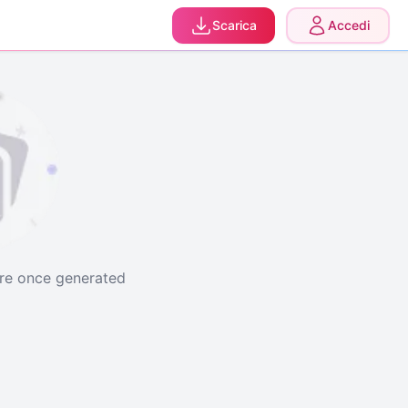
0
Aggiornare
Scarica
Accedi
ere once generated