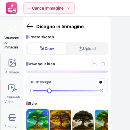
Carica immagine
Disegno in Immagine
Create sketch
Strumenti
per
immagini
Draw
Upload
Draw your idea
AI Image
Brush weight
Draw something here
1
10
Strumenti
Video
Style
Hot
Rimuovi