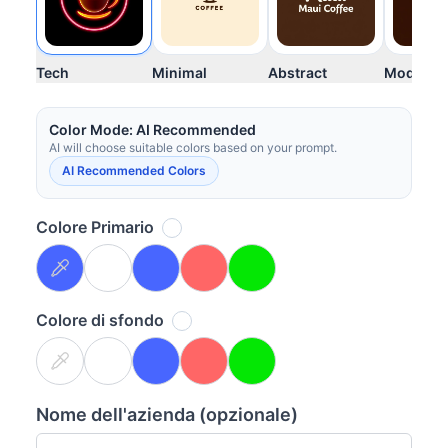
Tech
Minimal
Abstract
Modern
Your images will appear here once generated
Color Mode: AI Recommended
AI will choose suitable colors based on your prompt.
AI Recommended Colors
Colore Primario
Colore di sfondo
Nome dell'azienda (opzionale)