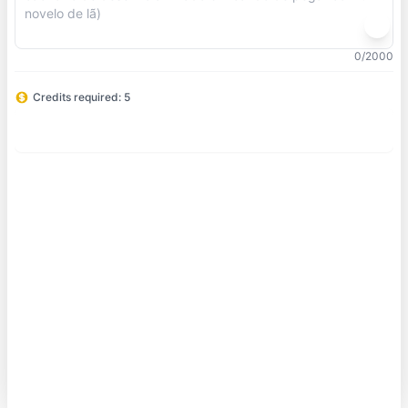
0/2000
Credits required: 5
Gerar
Hailuo 02
Modelo de texto para vídeo fornecido pela MiniMax,
erecendo criação de vídeo em alta definição e suave