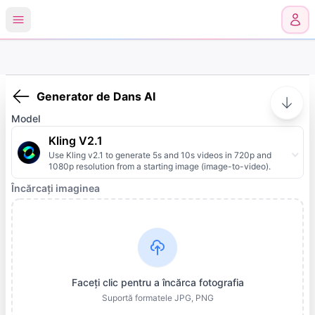
0
Generator de Dans AI
Model
Kling V2.1
Use Kling v2.1 to generate 5s and 10s videos in 720p and
1080p resolution from a starting image (image-to-video).
Încărcați imaginea
Faceți clic pentru a încărca fotografia
Suportă formatele JPG, PNG