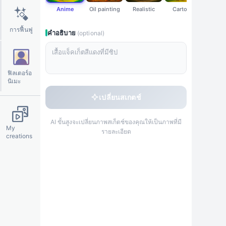
Anime
Oil painting
Realistic
Cartoon
Waterc
การฟื้นฟู
คำอธิบาย
(optional)
◊
✦
※
✧
ฟิลเตอร์อ
นิเมะ
เปลี่ยนสเกตช์
AI ขั้นสูงจะเปลี่ยนภาพสเก็ตช์ของคุณให้เป็นภาพที่มี
My
รายละเอียด
creations