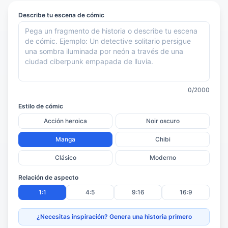
Describe tu escena de cómic
-
0/2000
Estilo de cómic
Acción heroica
Noir oscuro
Manga
Chibi
Clásico
Moderno
Relación de aspecto
1:1
4:5
9:16
16:9
¿Necesitas inspiración? Genera una historia primero