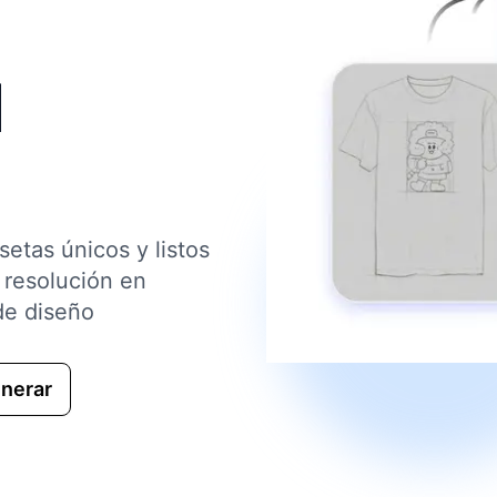
I
etas únicos y listos
 resolución en
de diseño
nerar