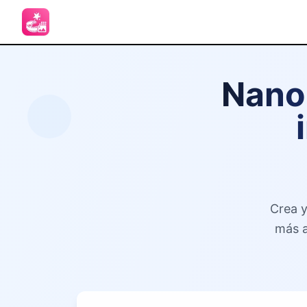
Nano
Crea y
más a