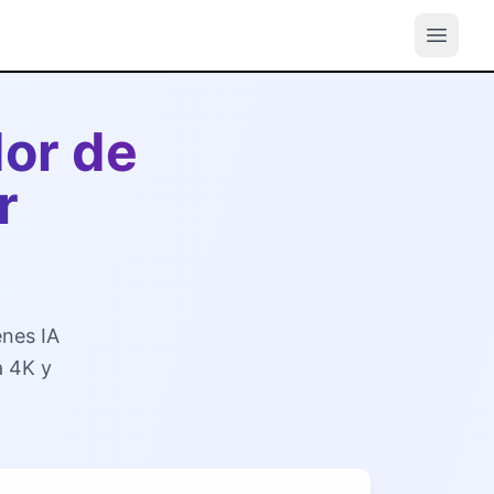
or de
r
enes IA
a 4K y