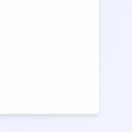
rama of a cozy Japanese ramen
from the entrance."