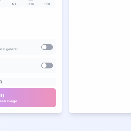
"An isometric 3D miniature dio
5
5:4
9:16
16:9
shop at night. Warm light spills 
l al generar
K)
t)
lash Image