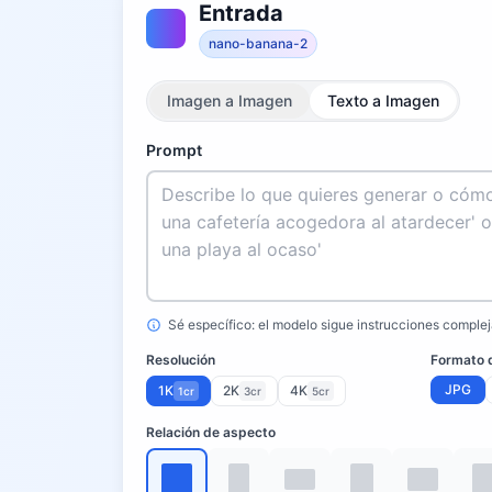
Entrada
nano-banana-2
Imagen a Imagen
Texto a Imagen
Prompt
Sé específico: el modelo sigue instrucciones complej
Resolución
Formato d
JPG
1K
2K
4K
1cr
3cr
5cr
Relación de aspecto