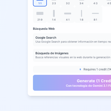
1:1
2:3
3:2
3:4
4:3
4:
21:9
1:4
4:1
1:8
8:1
Búsqueda Web
Google Search
Usa Google Search para obtener información en tiempo rea
Búsqueda de Imágenes
Busca referencias visuales en la web durante la generación
Requires 1 credit (1
Generate (1 Credi
Con tecnología de Gemini 3.1 F