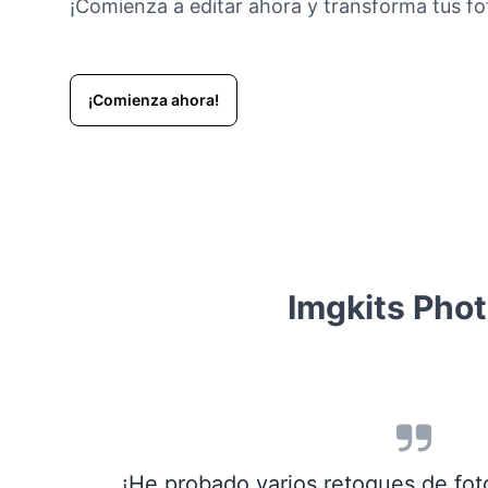
¡Comienza a editar ahora y transforma tus fo
¡Comienza ahora!
Imgkits Pho
¡He probado varios retoques de fot