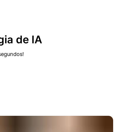
ia de IA
 segundos!