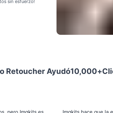
tos sin esfuerzo!
to Retoucher Ayudó
10,000+
Cli
os, pero Imgkits es
Imgkits hace que la 