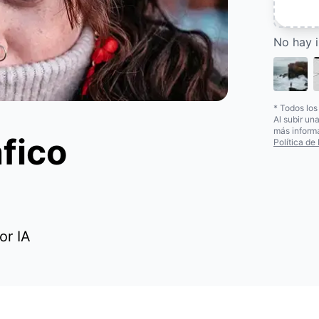
No hay 
* Todos lo
Al subir un
más inform
fico
Política de
or IA