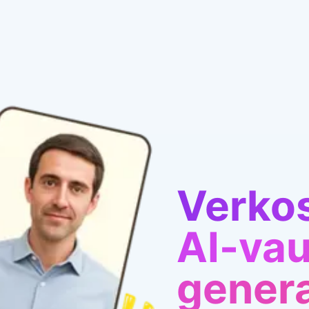
Verkos
AI-va
genera