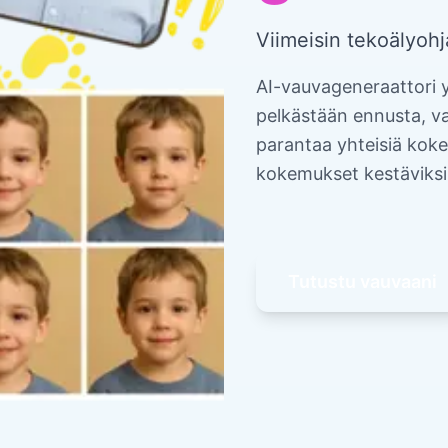
Viimeisin tekoälyohj
AI-vauvageneraattori 
pelkästään ennusta, vaa
parantaa yhteisiä kok
kokemukset kestäviksi
Tutustu vauvaani