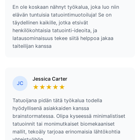
En ole koskaan nähnyt työkalua, joka luo niin
elävän tuntuisia tatuointimuotoiluja! Se on
täydellinen kaikille, jotka etsivät
henkilökohtaisia tatuointi-ideoita, ja
latausominaisuus tekee siitä helppoa jakaa
taiteilijan kanssa
Jessica Carter
JC
★
★
★
★
★
Tatuoijana pidän tätä työkalua todella
hyödyllisenä asiakkaiden kanssa
brainstormatessa. Olipa kyseessä minimalistiset
tatuoinnit tai monimutkaiset biomekaaniset
mallit, tekoäly tarjoaa erinomaisia lähtökohtia
yhteistyöhön