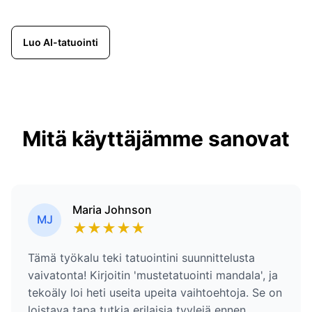
Luo AI-tatuointi
Mitä käyttäjämme sanovat
Maria Johnson
MJ
★
★
★
★
★
Tämä työkalu teki tatuointini suunnittelusta
vaivatonta! Kirjoitin 'mustetatuointi mandala', ja
tekoäly loi heti useita upeita vaihtoehtoja. Se on
loistava tapa tutkia erilaisia tyylejä ennen