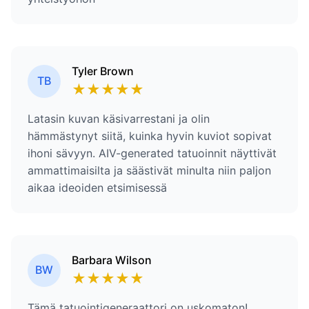
Tyler Brown
TB
★
★
★
★
★
Latasin kuvan käsivarrestani ja olin
hämmästynyt siitä, kuinka hyvin kuviot sopivat
ihoni sävyyn. AIV-generated tatuoinnit näyttivät
ammattimaisilta ja säästivät minulta niin paljon
aikaa ideoiden etsimisessä
Barbara Wilson
BW
★
★
★
★
★
Tämä tatuointigeneraattori on uskomaton!