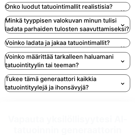
Onko luodut tatuointimallit realistisia?
Minkä tyyppisen valokuvan minun tulisi
ladata parhaiden tulosten saavuttamiseksi?
Voinko ladata ja jakaa tatuointimallit?
Voinko määrittää tarkalleen haluamani
tatuointityylin tai teeman?
Tukee tämä generaattori kaikkia
tatuointityylejä ja ihonsävyjä?
Vapauta yksilöllisyytesi AI-
tatuoinnin generaattorin