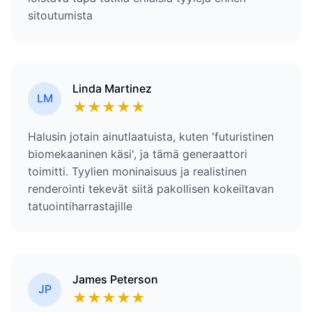
sitoutumista
Linda Martinez
LM
★
★
★
★
★
Halusin jotain ainutlaatuista, kuten 'futuristinen
biomekaaninen käsi', ja tämä generaattori
toimitti. Tyylien moninaisuus ja realistinen
renderointi tekevät siitä pakollisen kokeiltavan
tatuointiharrastajille
James Peterson
JP
★
★
★
★
★