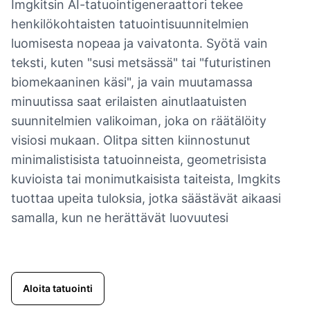
Imgkitsin AI-tatuointigeneraattori tekee
henkilökohtaisten tatuointisuunnitelmien
luomisesta nopeaa ja vaivatonta. Syötä vain
teksti, kuten "susi metsässä" tai "futuristinen
biomekaaninen käsi", ja vain muutamassa
minuutissa saat erilaisten ainutlaatuisten
suunnitelmien valikoiman, joka on räätälöity
visiosi mukaan. Olitpa sitten kiinnostunut
minimalistisista tatuoinneista, geometrisista
kuvioista tai monimutkaisista taiteista, Imgkits
tuottaa upeita tuloksia, jotka säästävät aikaasi
samalla, kun ne herättävät luovuutesi
Aloita tatuointi