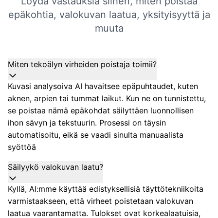
Löydä vastauksia siihen, miten poistaa
epäkohtia, valokuvan laatua, yksityisyyttä ja
muuta
Miten tekoälyn virheiden poistaja toimii?
Kuvasi analysoiva AI havaitsee epäpuhtaudet, kuten
aknen, arpien tai tummat laikut. Kun ne on tunnistettu,
se poistaa nämä epäkohdat säilyttäen luonnollisen
ihon sävyn ja tekstuurin. Prosessi on täysin
automatisoitu, eikä se vaadi sinulta manuaalista
syöttöä
Säilyykö valokuvan laatu?
Kyllä, AI:mme käyttää edistyksellisiä täyttötekniikoita
varmistaakseen, että virheet poistetaan valokuvan
laatua vaarantamatta. Tulokset ovat korkealaatuisia,