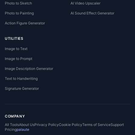
Photo to Sketch
AI Video Upscaler
Photo to Painting
AI Sound Effect Generator
Action Figure Generator
UTILITIES
Image to Text
Image to Prompt
Image Description Generator
Text to Handwriting
Signature Generator
COMPANY
All Tools
About Us
Privacy Policy
Cookie Policy
Terms of Service
Support
Pricing
palaute