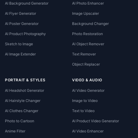
AI Background Generator
AI Photo Enhancer
AI Flyer Generator
Image Upscaler
AI Poster Generator
Background Changer
AI Product Photography
Photo Restoration
Sketch to Image
AI Object Remover
AI Image Extender
Text Remover
Object Replacer
PORTRAIT & STYLES
VIDEO & AUDIO
AI Headshot Generator
AI Video Generator
AI Hairstyle Changer
Image to Video
AI Clothes Changer
Text to Video
Photo to Cartoon
AI Product Video Generator
Anime Filter
AI Video Enhancer