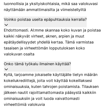
luonnollisia ja yksityiskohtaisia, mikä saa valokuvasi
näyttämään ammattimaisilta ja viimeistellyiltä
Voinko poistaa useita epäpuhtauksia kerralla?
Ehdottomasti. AI:mme skannaa koko kuvan ja poistaa
kaikki näkyvät virheet, aknen, arpien ja muut
epätäydellisyydet yhdellä kertaa. Tämä varmistaa
tasaisen ja virheettömän lopputuloksen koko
valokuvan osalta
Onko tämä työkalu ilmainen käyttää?
Kyllä, tarjoamme jokaiselle käyttäjälle tietyn määrän
kokeilukrediittejä, joita voit käyttää kokeillaksesi
ominaisuuksia, kuten tahrojen poistamista. Tilauksen
jälkeen nautit rajoittamattomasta pääsystä kaikkiin
ominaisuuksiin ja voit luoda vaivattomasti
virheettömiä valokuvia