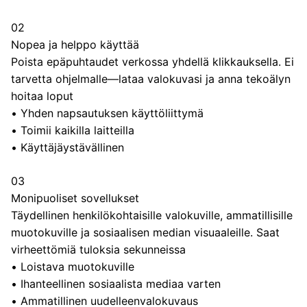
02
Nopea ja helppo käyttää
Poista epäpuhtaudet verkossa yhdellä klikkauksella. Ei
tarvetta ohjelmalle—lataa valokuvasi ja anna tekoälyn
hoitaa loput
•
Yhden napsautuksen käyttöliittymä
•
Toimii kaikilla laitteilla
•
Käyttäjäystävällinen
03
Monipuoliset sovellukset
Täydellinen henkilökohtaisille valokuville, ammatillisille
muotokuville ja sosiaalisen median visuaaleille. Saat
virheettömiä tuloksia sekunneissa
•
Loistava muotokuville
•
Ihanteellinen sosiaalista mediaa varten
•
Ammatillinen uudelleenvalokuvaus