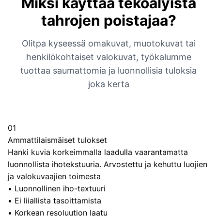
Miksi käyttää tekoälyistä
tahrojen poistajaa?
Olitpa kyseessä omakuvat, muotokuvat tai
henkilökohtaiset valokuvat, työkalumme
tuottaa saumattomia ja luonnollisia tuloksia
joka kerta
01
Ammattilaismäiset tulokset
Hanki kuvia korkeimmalla laadulla vaarantamatta
luonnollista ihotekstuuria. Arvostettu ja kehuttu luojien
ja valokuvaajien toimesta
•
Luonnollinen iho-textuuri
•
Ei liiallista tasoittamista
•
Korkean resoluution laatu