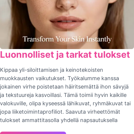
Luonnolliset ja tarkat tulokset
Kippaa yli-siloittamisen ja keinotekoisten
muokkausten vaikutukset. Työkalumme kanssa
jokainen virhe poistetaan häiritsemättä ihon sävyjä
ja tekstuureja kasvoillasi. Tämä toimii hyvin kaikille
valokuville, olipa kyseessä lähikuvat, ryhmäkuvat tai
jopa liiketoimintaprofiliot. Saavuta virheettömät
tulokset ammattitasolla yhdellä napsautuksella