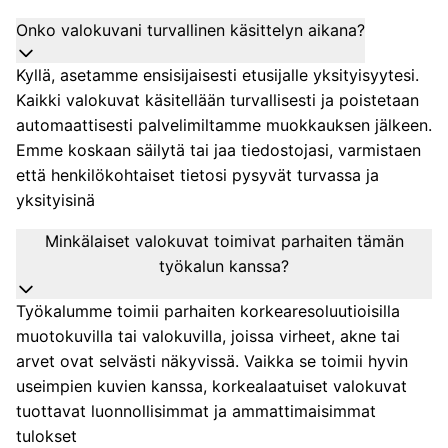
Onko valokuvani turvallinen käsittelyn aikana?
Kyllä, asetamme ensisijaisesti etusijalle yksityisyytesi.
Kaikki valokuvat käsitellään turvallisesti ja poistetaan
automaattisesti palvelimiltamme muokkauksen jälkeen.
Emme koskaan säilytä tai jaa tiedostojasi, varmistaen
että henkilökohtaiset tietosi pysyvät turvassa ja
yksityisinä
Minkälaiset valokuvat toimivat parhaiten tämän
työkalun kanssa?
Työkalumme toimii parhaiten korkearesoluutioisilla
muotokuvilla tai valokuvilla, joissa virheet, akne tai
arvet ovat selvästi näkyvissä. Vaikka se toimii hyvin
useimpien kuvien kanssa, korkealaatuiset valokuvat
tuottavat luonnollisimmat ja ammattimaisimmat
tulokset