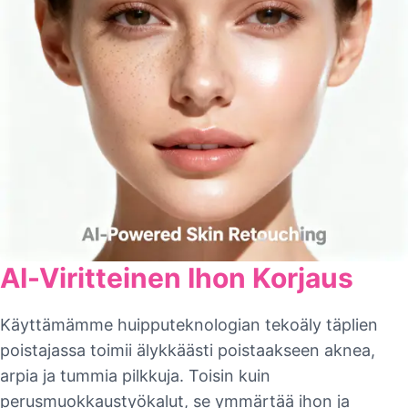
AI-Viritteinen Ihon Korjaus
Käyttämämme huipputeknologian tekoäly täplien
poistajassa toimii älykkäästi poistaakseen aknea,
arpia ja tummia pilkkuja. Toisin kuin
perusmuokkaustyökalut, se ymmärtää ihon ja