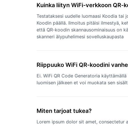
Kuinka liityn WiFi-verkkoon QR-k
Testataksesi uudelle luomaasi Koodia tai j
Koodin päällä. Ilmoitus pitäisi ilmestyä, k
että QR-koodin skannausominaisuus on käy
skanneri älypuhelimesi sovelluskaupasta
Riippuuko WiFi QR-koodini vanh
Ei. WiFi QR Code Generatoria käyttämällä 
luomisen jälkeen et voi muokata sen sisäl
Miten tarjoat tukea?
Lorem ipsum dolor sit amet, consectetur a