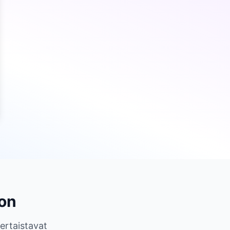
ron
kertaistavat