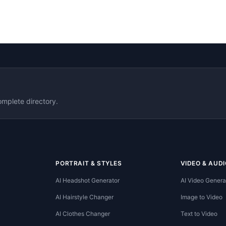
omplete directory.
PORTRAIT & STYLES
VIDEO & AUDI
AI Headshot Generator
AI Video Genera
AI Hairstyle Changer
Image to Video
AI Clothes Changer
Text to Video