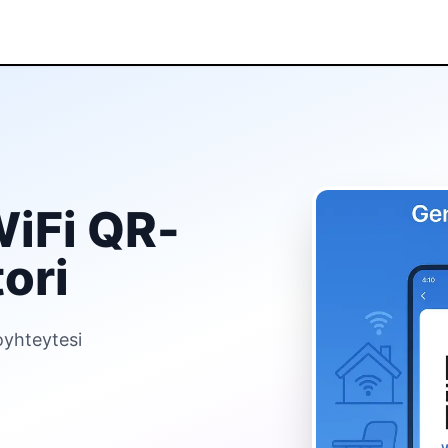
WiFi QR-
ori
oyhteytesi