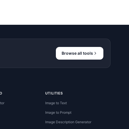
Browse all tools
O
UTILITIES
tor
Image to Text
Image to Prompt
Image Description Generator