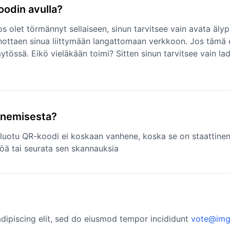
oodin avulla?
os olet törmännyt sellaiseen, sinun tarvitsee vain avata äly
ehottaen sinua liittymään langattomaan verkkoon. Jos tämä ei
tössä. Eikö vieläkään toimi? Sitten sinun tarvitsee vain 
enemisesta?
luotu QR-koodi ei koskaan vanhene, koska se on staattinen.
töä tai seurata sen skannauksia
dipiscing elit, sed do eiusmod tempor incididunt
vote@img