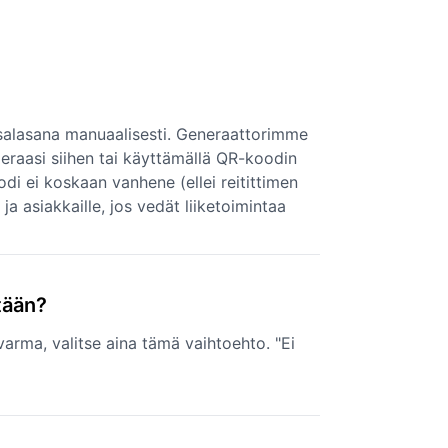
ää salasana manuaalisesti. Generaattorimme
meraasi siihen tai käyttämällä QR-koodin
i ei koskaan vanhene (ellei reitittimen
a asiakkaille, jos vedät liiketoimintaa
tään?
arma, valitse aina tämä vaihtoehto. "Ei