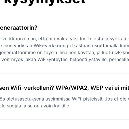
generaattorin?
i-verkkoon ilman, että piti valita yksi luettelosta ja syött
ii sinun yhdistää WiFi-verkkoon pelkästään osoittamalla ka
eneraattorimme on täysin ilmainen käyttää, ja luotu QR-kood
oit myös jakaa WiFi-yhteytesi helposti ystäville, perheelle j
itsen Wifi-verkolleni? WPA/WPA2, WEP vai ei mi
s oletusasetuksena useimmissa WiFi-pisteissä. Jos et ole v
le suojaa ja se on avoin kaikille