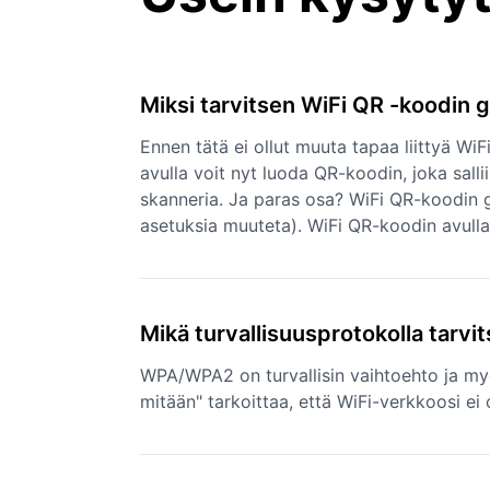
Miksi tarvitsen WiFi QR -koodin 
Ennen tätä ei ollut muuta tapaa liittyä WiF
avulla voit nyt luoda QR-koodin, joka sall
skanneria. Ja paras osa? WiFi QR-koodin g
asetuksia muuteta). WiFi QR-koodin avulla v
Mikä turvallisuusprotokolla tarv
WPA/WPA2 on turvallisin vaihtoehto ja myö
mitään" tarkoittaa, että WiFi-verkkoosi ei o