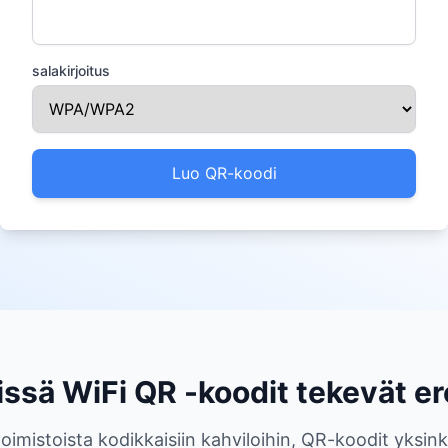
salakirjoitus
Luo QR-koodi
ssä WiFi QR -koodit tekevät e
 toimistoista kodikkaisiin kahviloihin, QR-koodit yksin