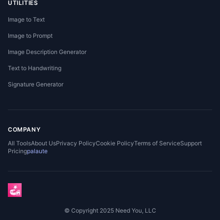
UTILITIES
Image to Text
Image to Prompt
Image Description Generator
Text to Handwriting
Signature Generator
COMPANY
All Tools
About Us
Privacy Policy
Cookie Policy
Terms of Service
Support
Pricing
palaute
© Copyright 2025 Need You, LLC