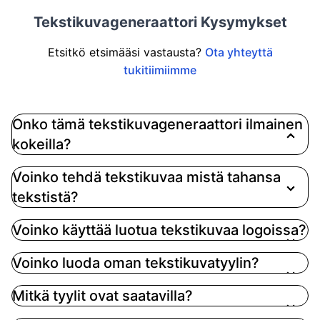
Tekstikuvageneraattori Kysymykset
Etsitkö etsimääsi vastausta?
Ota yhteyttä
tukitiimiimme
Onko tämä tekstikuvageneraattori ilmainen
kokeilla?
Kyllä. Voit avata työkalun ja luoda tekstikuvaa
Voinko tehdä tekstikuvaa mistä tahansa
verkossa. Kuvagenerointi voi käyttää tili-
tekstistä?
krediittejä suunnitelmasi mukaan.
Voinko käyttää luotua tekstikuvaa logoissa?
Voinko luoda oman tekstikuvatyylin?
Mitkä tyylit ovat saatavilla?