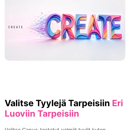
Valitse Tyylejä Tarpeisiin
Eri
Luoviin Tarpeisiin
Valitse Canva-testatut valmiit tyylit kuten