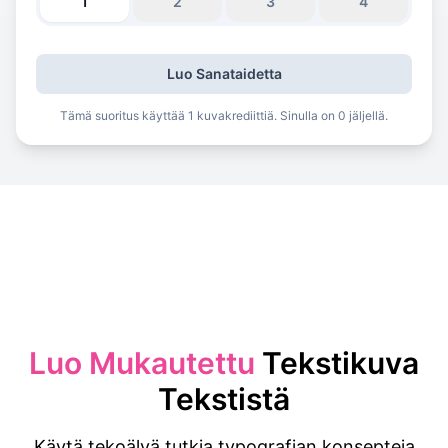
1
2
3
4
Luo Sanataidetta
Tämä suoritus käyttää 1 kuvakrediittiä. Sinulla on 0 jäljellä.
Luo Mukautettu
Tekstikuva
Tekstistä
Käytä tekoälyä tutkia typografian konsepteja