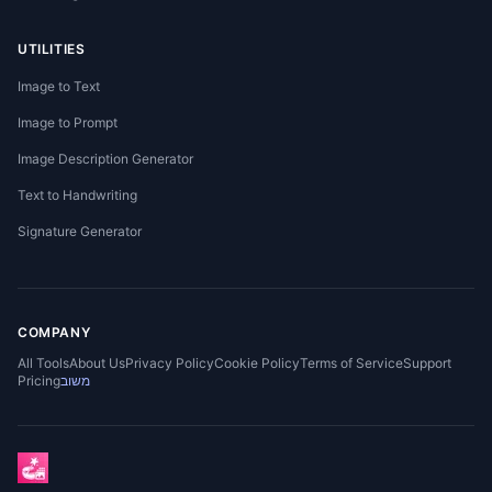
UTILITIES
Image to Text
Image to Prompt
Image Description Generator
Text to Handwriting
Signature Generator
COMPANY
All Tools
About Us
Privacy Policy
Cookie Policy
Terms of Service
Support
משוב
Pricing