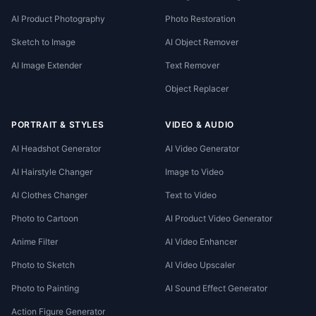
AI Product Photography
Photo Restoration
Sketch to Image
AI Object Remover
AI Image Extender
Text Remover
Object Replacer
PORTRAIT & STYLES
VIDEO & AUDIO
AI Headshot Generator
AI Video Generator
AI Hairstyle Changer
Image to Video
AI Clothes Changer
Text to Video
Photo to Cartoon
AI Product Video Generator
Anime Filter
AI Video Enhancer
Photo to Sketch
AI Video Upscaler
Photo to Painting
AI Sound Effect Generator
Action Figure Generator