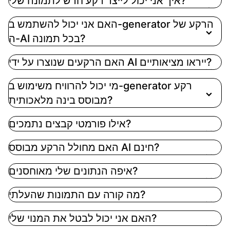
איך אני יכול לייצר רקע חדש לתמונה שלי?
פשוט העלה את התמונה שלך, ואז בחר או הכנה את ה-AI
האם אני יכול להשתמש ב-generator הרקע של
שלנו כדי ליצור רקע חדש. אתה יכול לבחור גוונים אחידים,
ה-AI בכל תמונה?
גרדיאנטים, או לתת ל-AI ליצור סצינה על בסיס התיאור
שלך
האם הרקעים שנוצרו על ידי AI ייראו מציאותיים?
מי יכול להרוויח משימוש ב-generator רקע
מבוסס בינה מלאכותית?
אילו פורמטי קבצים נתמכים?
האם מחולל הרקע מבוסס AI חינם?
איפה הנתונים שלי מאוחסנים?
מה קורה עם התמונות שהעלתי?
האם אני יכול לבטל את המנוי שלי?