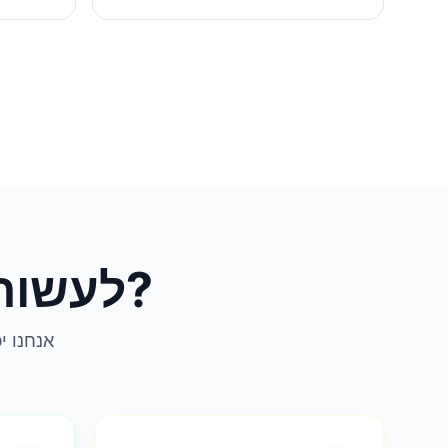
מה יכולים Imgkits לעשות בשבילך?
אנחנו י