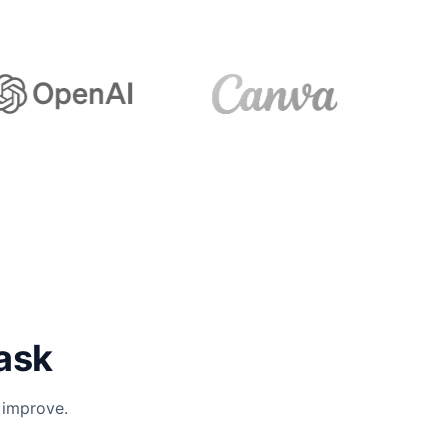
task
 improve.