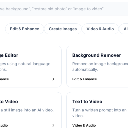
r
Edit & Enhance
Create Images
Video & Audio
A
ge Editor
Background Remover
ges using natural-language
Remove an image backgroun
ons.
automatically.
nhance
Edit & Enhance
to Video
Text to Video
a still image into an AI video.
Turn a written prompt into an 
video.
Audio
Video & Audio