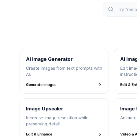
Popula
AI Image Generator
AI Ima
Create images from text prompts with
Edit ima
AI.
instructi
Generate Images
Edit & E
Image Upscaler
Image 
Increase image resolution while
Animate 
preserving detail.
Edit & Enhance
Video & 