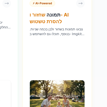
⚡ AI-Powered
תמונה
שחזור ו- AI
להסרת טשטוש
החלק 
צבעו תמונות בשחור ולבן בכמה שניות.
הרקע.
בנוסף, תוכלו גם להשתמש ב- Imgkits
כדי להחיות תמונה, לשפר תמונות
ולשנות את גודל התמונות מבלי לאבד
איכות