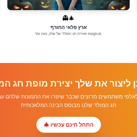
👻🎄
ארץ פלאי החורף
אווירת חג המולד של שלג, נוצץ ומר magical.
ן ליצור את שלך
אלפי משתמשים מרוצים שכבר שיפרו את התמונות שלהם עם
חג המולד שלנו מבוסס הבינה המלאכותית
🎄 התחל חינם עכשיו