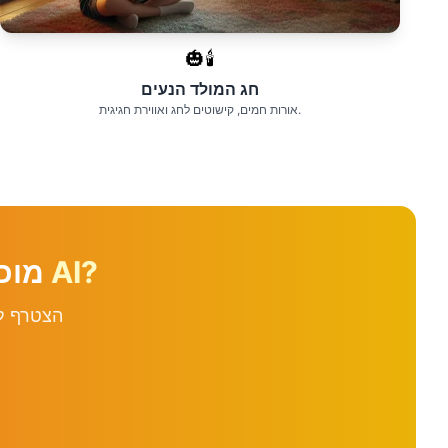
🎃🕯️
חג המולד הנעים
אורות חמים, קישוטים לחג ואווירת חגיגית.
יצירת מופת חג המולד של AI?
מוכ
הצטרף ל