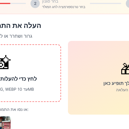
בחר סגנון
2
בחר טרנספורמציה לחג המולד
את התמונה שלך
 לחץ כדי להעלות
📸

ת או גרור ושחרר
התמונה שלך
תומך ב-JPG, PNG, WEBP עד 10MB
לאחר 
או נסו את התמונות הדמו הללו: