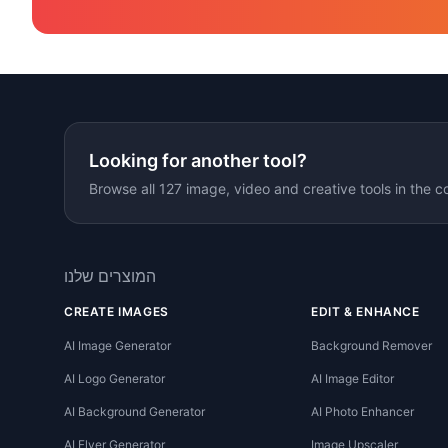
Looking for another tool?
Browse all 127 image, video and creative tools in the c
המוצרים שלנו
CREATE IMAGES
EDIT & ENHANCE
AI Image Generator
Background Remover
AI Logo Generator
AI Image Editor
AI Background Generator
AI Photo Enhancer
AI Flyer Generator
Image Upscaler