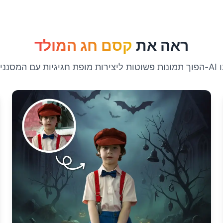
ראה את
קסם חג המולד
ים ה-AI שלנו