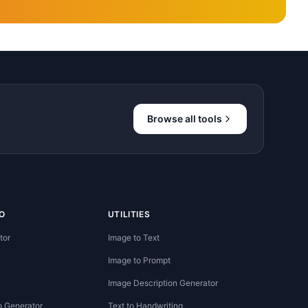
Browse all tools
O
UTILITIES
tor
Image to Text
Image to Prompt
Image Description Generator
o Generator
Text to Handwriting