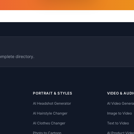
omplete directory.
PORTRAIT & STYLES
VIDEO & AUDI
AI Headshot Generator
AI Video Genera
AI Hairstyle Changer
Image to Video
AI Clothes Changer
Text to Video
Photo to Cartoon
AI Product Vide