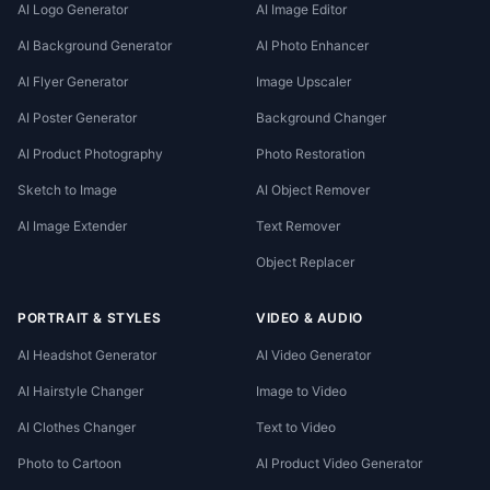
AI Logo Generator
AI Image Editor
AI Background Generator
AI Photo Enhancer
AI Flyer Generator
Image Upscaler
AI Poster Generator
Background Changer
AI Product Photography
Photo Restoration
Sketch to Image
AI Object Remover
AI Image Extender
Text Remover
Object Replacer
PORTRAIT & STYLES
VIDEO & AUDIO
AI Headshot Generator
AI Video Generator
AI Hairstyle Changer
Image to Video
AI Clothes Changer
Text to Video
Photo to Cartoon
AI Product Video Generator