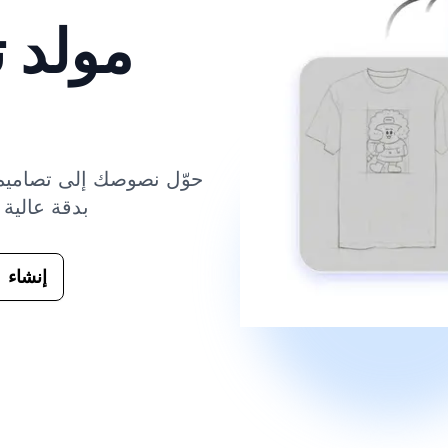
مولد 
حوّل نصوصك إلى تصاميم
بيانية PNG بد
إنشاء