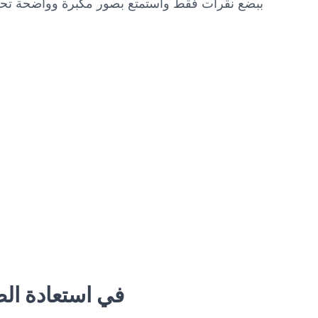
ببضع نقرات فقط واستمتع بصور مكبرة وواضحة تحتف
ساعدت Imgkits في استعادة الصور