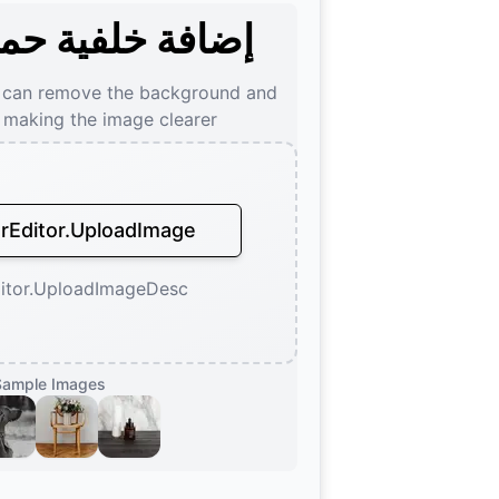
إضافة خلفية حم
 can remove the background and
, making the image clearer
Editor.UploadImage
itor.UploadImageDesc
Sample Images