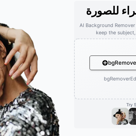
راء للصورة
AI Background Remover
keep the subject
bgRemover
bgRemoverEd
Try 