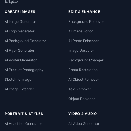
منتجاتنا
CREATE IMAGES
EDIT & ENHANCE
AI Image Generator
Background Remover
AI Logo Generator
AI Image Editor
AI Background Generator
AI Photo Enhancer
AI Flyer Generator
Image Upscaler
AI Poster Generator
Background Changer
AI Product Photography
Photo Restoration
Sketch to Image
AI Object Remover
AI Image Extender
Text Remover
Object Replacer
PORTRAIT & STYLES
VIDEO & AUDIO
AI Headshot Generator
AI Video Generator