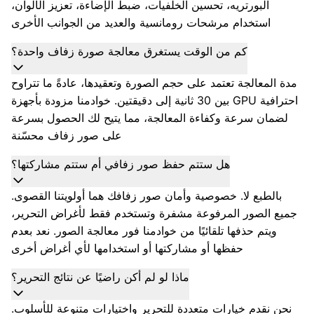
البورتريه، تحسين الخلفيات، ضبط الإضاءة، تعزيز الألوان،
استخدام مرشحات رومانسية والعديد من الجوانب الأخرى
كم من الوقت يستغرق معالجة صورة زفاف واحدة؟
مدة المعالجة تعتمد على حجم الصورة وتعقيدها، عادةً ما تتراوح
بين 30 ثانية إلى دقيقتين. خوادمنا مزودة بأجهزة GPU احترافية
لضمان سرعة وكفاءة المعالجة، مما يتيح لك الحصول بسرعة
على صور زفاف محسّنة
هل ستتم حفظ صور زفافي أم ستتم مشاركتها؟
بالطبع لا. خصوصية وأمان صور زفافك هما أولويتنا القصوى.
جميع الصور المرفوعة مشفرة وتستخدم فقط لأغراض التحرير،
ويتم حذفها تلقائيًا من خوادمنا فور معالجة الصور. نعد بعدم
حفظها أو مشاركتها أو استخدامها لأي أغراض أخرى
ماذا لو لم أكن راضيًا عن نتائج التحرير؟
نحن نقدم خيارات متعددة للتحرير واختيارات متنوعة للأسلوب.