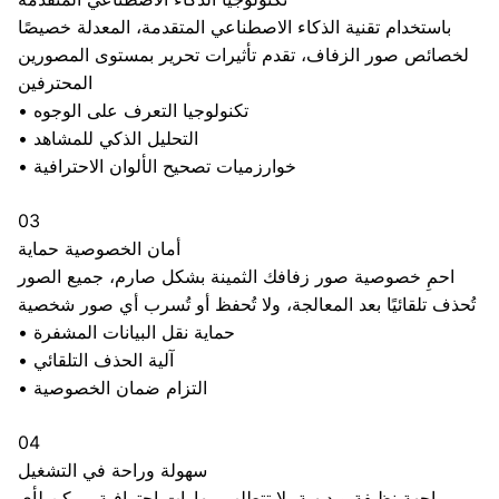
باستخدام تقنية الذكاء الاصطناعي المتقدمة، المعدلة خصيصًا
لخصائص صور الزفاف، تقدم تأثيرات تحرير بمستوى المصورين
المحترفين
تكنولوجيا التعرف على الوجوه
•
التحليل الذكي للمشاهد
•
خوارزميات تصحيح الألوان الاحترافية
•
03
أمان الخصوصية حماية
احمِ خصوصية صور زفافك الثمينة بشكل صارم، جميع الصور
تُحذف تلقائيًا بعد المعالجة، ولا تُحفظ أو تُسرب أي صور شخصية
حماية نقل البيانات المشفرة
•
آلية الحذف التلقائي
•
التزام ضمان الخصوصية
•
04
سهولة وراحة في التشغيل
واجهة نظيفة وبديهية، لا تتطلب مهارات احترافية، يمكن لأي