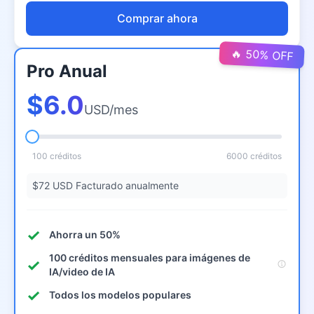
Comprar ahora
🔥 50% OFF
Pro Anual
$6.0
USD/mes
100 créditos
6000 créditos
$72 USD Facturado anualmente
Ahorra un 50%
100 créditos mensuales para imágenes de
IA/video de IA
Todos los modelos populares