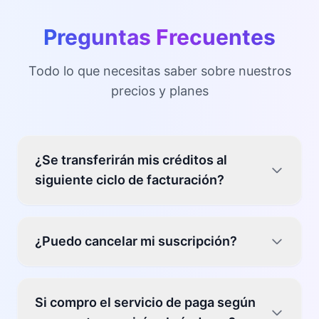
Preguntas Frecuentes
Todo lo que necesitas saber sobre nuestros
precios y planes
¿Se transferirán mis créditos al
siguiente ciclo de facturación?
Créditos del Plan de Suscripción: No, los
¿Puedo cancelar mi suscripción?
créditos no utilizados de tu plan mensual o
anual no se transfieren al próximo ciclo de
facturación. Recomendamos usar tus créditos
Puedes cancelar tu suscripción en cualquier
dentro del período de suscripción actual para
Si compro el servicio de paga según
momento enviándonos un correo electrónico
maximizar su valor