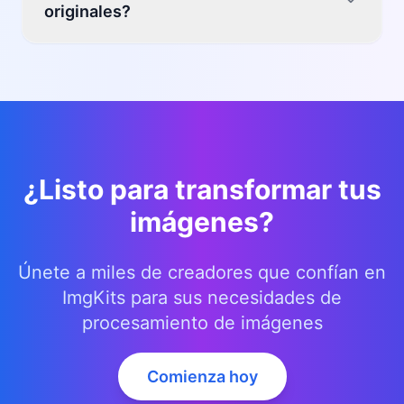
originales?
utilizado más de 10 créditos
Estamos utilizando sus datos solo de forma
temporal, y serán eliminados
automáticamente más tarde. Consulte nuestra
Política de Privacidad para obtener detalles
sobre la retención
¿Listo para transformar tus
imágenes?
Únete a miles de creadores que confían en
ImgKits para sus necesidades de
procesamiento de imágenes
Comienza hoy