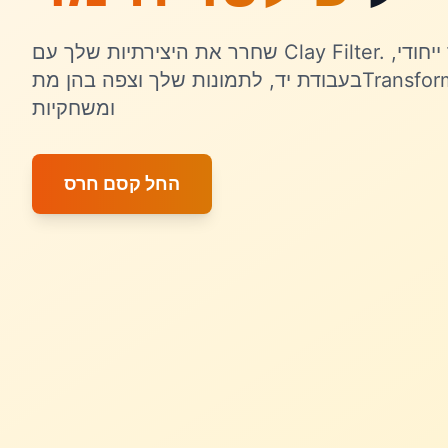
שחרר את היצירתיות שלך עם Clay Filter. הוסף אפקט חימר ייחודי,
בעבודת יד, לתמונות שלך וצפה בהן מתTransforming ליצירות אמנותיות
ומשחקיות
החל קסם חרס