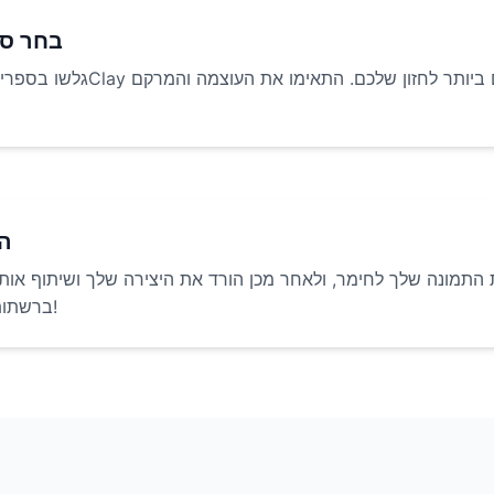
בחר סג
גלשו בספריית מסנני החClay שלנו ובחרו את זה שמ
הפ
ת התמונה שלך לחימר, ולאחר מכן הורד את היצירה שלך ושיתוף אות
ברשתות החברתיות!