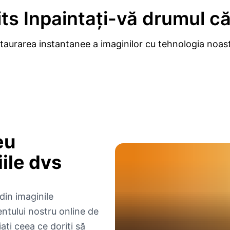
ts
Inpaintați-vă drumul că
taurarea instantanee a imaginilor cu tehnologia noas
eu
iile dvs
din imaginile
ntului nostru online de
iați ceea ce doriți să