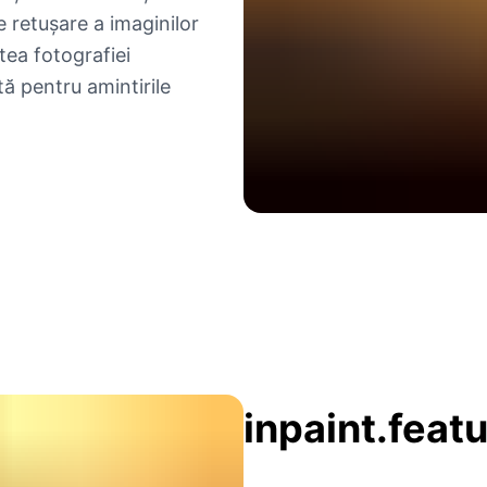
e retușare a imaginilor
tea fotografiei
 pentru amintirile
inpaint.feat