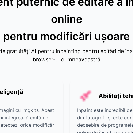
nt puternic de editare a i
online
pentru modificări ușoare
e gratuități AI pentru inpainting pentru editări de înal
browser-ul dumneavoastră
teligență
Abilități t
imagini cu Imgkits! Acest
Inpaint este incredibil de
i integrează editările
din fotografii și este con
etectezi orice modificări
deosebire de programele
online de încadrare priete