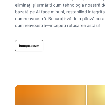
eliminați și urmăriți cum tehnologia noastră d
bazată pe AI face minuni, restabilind integrita
dumneavoastră. Bucurați-vă de o pânză curată
dumneavoastră—începeți retușarea astăzi!
Începe acum