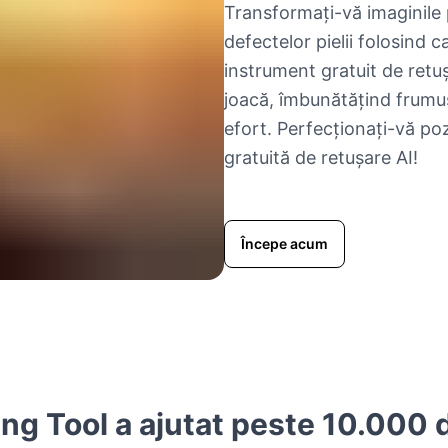
Transformați-vă imaginile p
defectelor pielii folosind c
instrument gratuit de retuș
joacă, îmbunătățind frumu
efort. Perfecționați-vă po
gratuită de retușare AI!
Începe acum
ng Tool a ajutat peste 10.000 de