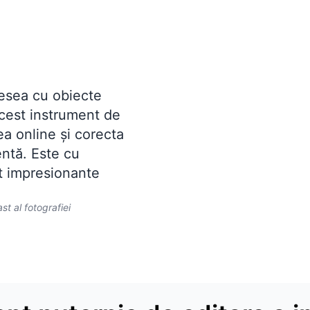
esea cu obiecte
acest instrument de
a online și corecta
entă. Este cu
nt impresionante
st al fotografiei