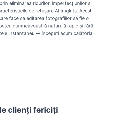
rin eliminarea ridurilor, imperfecțiunilor și
aracteristicile de retușare AI Imgkits. Acest
are face ca editarea fotografiilor să fie o
sețea dumneavoastră naturală rapid și fără
zele instantaneu — începeți acum călătoria
 clienți fericiți