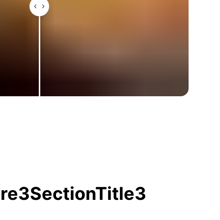
ure3SectionTitle3