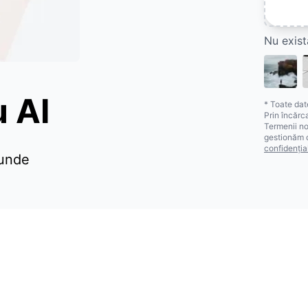
Nu exist
u AI
* Toate dat
Prin încărc
Termenii no
gestionăm d
confidenția
cunde