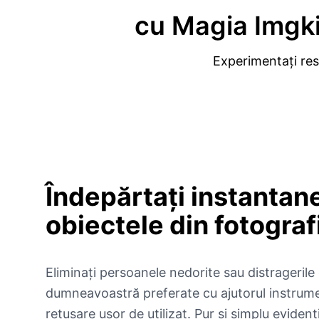
cu Magia Imgki
Experimentați res
Îndepărtați instantan
obiectele din fotograf
Eliminați persoanele nedorite sau distragerile 
dumneavoastră preferate cu ajutorul instrume
retușare ușor de utilizat. Pur și simplu evidenț