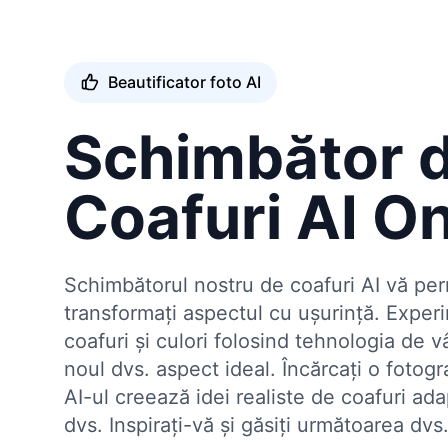
Beautificator foto AI
Schimbător 
Coafuri AI On
Schimbătorul nostru de coafuri AI vă per
transformați aspectul cu ușurință. Experi
coafuri și culori folosind tehnologia de v
noul dvs. aspect ideal. Încărcați o fotogr
AI-ul creează idei realiste de coafuri ad
dvs. Inspirați-vă și găsiți următoarea dv