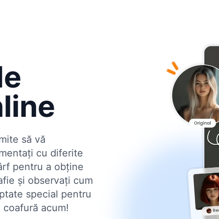
de
line
mite să vă
mentați cu diferite
ârf pentru a obține
afie și observați cum
aptate special pentru
s. coafură acum!