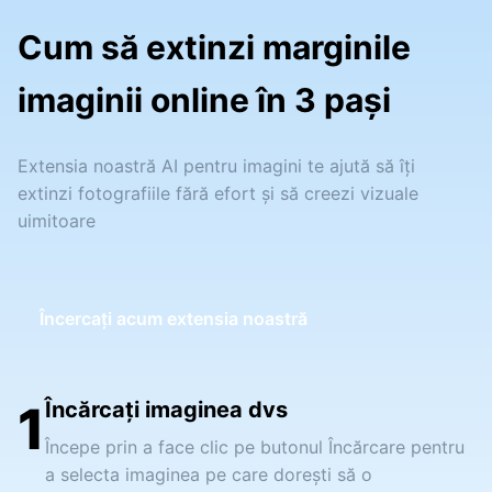
Cum să extinzi marginile
imaginii online în 3 pași
Extensia noastră AI pentru imagini te ajută să îți
extinzi fotografiile fără efort și să creezi vizuale
uimitoare
Încercați acum extensia noastră
1
Încărcați imaginea dvs
Începe prin a face clic pe butonul Încărcare pentru
a selecta imaginea pe care dorești să o