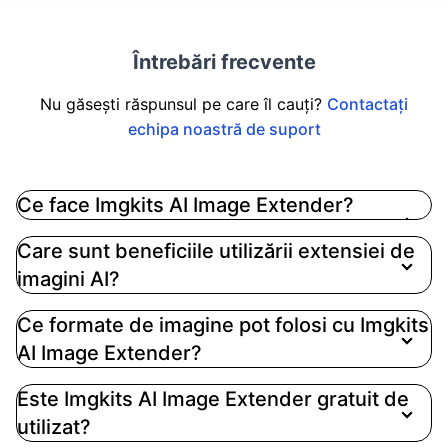
Întrebări frecvente
Nu găsești răspunsul pe care îl cauți?
Contactați
echipa noastră de suport
Ce face Imgkits AI Image Extender?
Imgkits AI Image Extender utilizează tehnologie
Care sunt beneficiile utilizării extensiei de
avansată de inteligență artificială pentru a
imagini AI?
îmbunătăți imaginile tale prin redimensionare și
îmbunătățirea calității acestora, permițându-ți să
Ce formate de imagine pot folosi cu Imgkits
creezi vizualuri uimitoare fără efort
AI Image Extender?
Este Imgkits AI Image Extender gratuit de
utilizat?