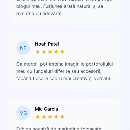
blogul meu. Fuziunea arată natural și se
remarcă cu adevărat.
Noah Patel
NP
★
★
★
★
★
Ca model, pot îmbina imaginile portofoliului
meu cu fundaluri diferite sau accesorii,
făcând fiecare cadru mai creativ și versatil.
Mia Garcia
MG
★
★
★
★
★
Echipa noastră de marketing folosește