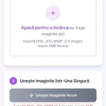
Apasă pentru a încărca
sau trage
imaginile aici
Suportă PNG, JPG, WEBP (2-5 imagini,
maxim 5MB fiecare)
Unește Imaginile într-Una Singură
2
Unește Imaginile Acum