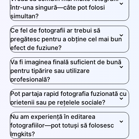
într-una singură—câte pot folosi
simultan?
Ce fel de fotografii ar trebui să
pregătesc pentru a obține cel mai bun
efect de fuziune?
Va fi imaginea finală suficient de bună
pentru tipărire sau utilizare
profesională?
Pot partaja rapid fotografia fuzionată cu
prietenii sau pe rețelele sociale?
Nu am experiență în editarea
fotografiilor—pot totuși să folosesc
Imgkits?