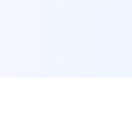
Looking for another tool?
Browse all 127 image, video and creative tools in the
complete directory.