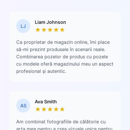
Liam Johnson
LJ
★
★
★
★
★
Ca proprietar de magazin online, îmi place
să-mi prezint produsele în scenarii reale.
Combinarea pozelor de produs cu pozele
cu modele oferă magazinului meu un aspect
profesional și autentic.
Ava Smith
AS
★
★
★
★
★
Am combinat fotografiile de călătorie cu
arta mea pentru a crea vizuale unice pentru