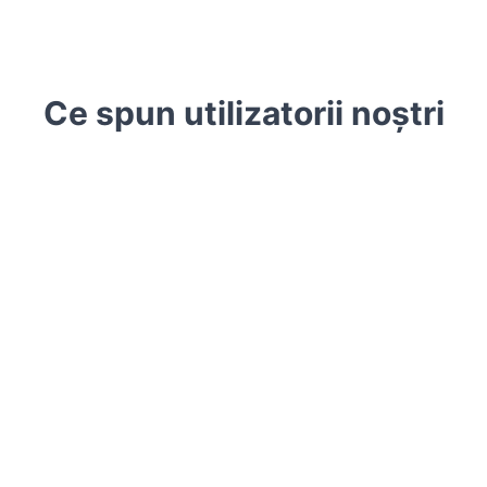
Ce spun utilizatorii noștri
Aveam o greșeală într-un infografic generat
de AI. Acest editor text imagine mi-a permis
să fac o modificare text din poză fără a
regenera totul. Potrivirea fontului este
incredibilă!
Sarah Johnson
Senior Designer