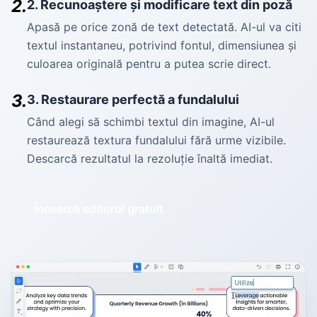
2.
2. Recunoaștere și modificare text din poză
Apasă pe orice zonă de text detectată. AI-ul va citi
textul instantaneu, potrivind fontul, dimensiunea și
culoarea originală pentru a putea scrie direct.
3.
3. Restaurare perfectă a fundalului
Când alegi să schimbi textul din imagine, AI-ul
restaurează textura fundalului fără urme vizibile.
Descarcă rezultatul la rezoluție înaltă imediat.
Încearcă editorul gratuit