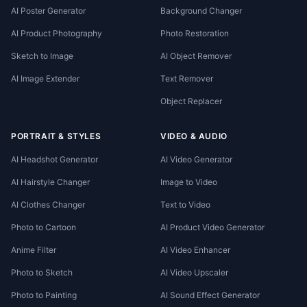
AI Poster Generator
Background Changer
AI Product Photography
Photo Restoration
Sketch to Image
AI Object Remover
AI Image Extender
Text Remover
Object Replacer
PORTRAIT & STYLES
VIDEO & AUDIO
AI Headshot Generator
AI Video Generator
AI Hairstyle Changer
Image to Video
AI Clothes Changer
Text to Video
Photo to Cartoon
AI Product Video Generator
Anime Filter
AI Video Enhancer
Photo to Sketch
AI Video Upscaler
Photo to Painting
AI Sound Effect Generator