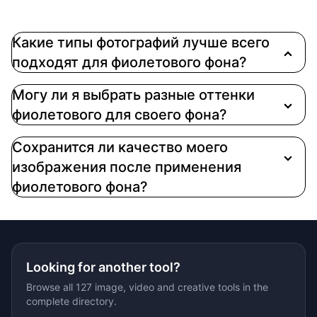
Какие типы фотографий лучше всего
подходят для фиолетового фона?
Фиолетовые фоны идеально подходят для
Могу ли я выбрать разные оттенки
техно- и модной фотографии, креативных
фиолетового для своего фона?
проектов, художественных портретов,
музыкальных промоакций и любых визуальных
Сохранится ли качество моего
материалов, где вы хотите добавить немного
изображения после применения
роскоши, тайны или индивидуальности
фиолетового фона?
Looking for another tool?
Browse all 127 image, video and creative tools in the
complete directory.