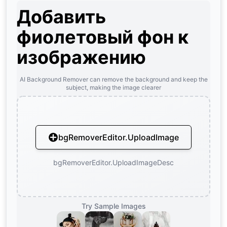
Добавить
фиолетовый фон к
изображению
AI Background Remover can remove the background and keep the
subject, making the image clearer
bgRemoverEditor.UploadImage
bgRemoverEditor.UploadImageDesc
Try Sample Images