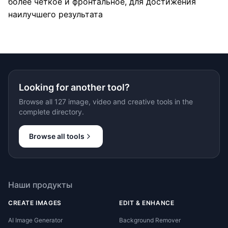
более четкое и фронтальное, для достижения
наилучшего результата
Looking for another tool?
Browse all 127 image, video and creative tools in the
complete directory.
Browse all tools
Наши продукты
CREATE IMAGES
EDIT & ENHANCE
AI Image Generator
Background Remover