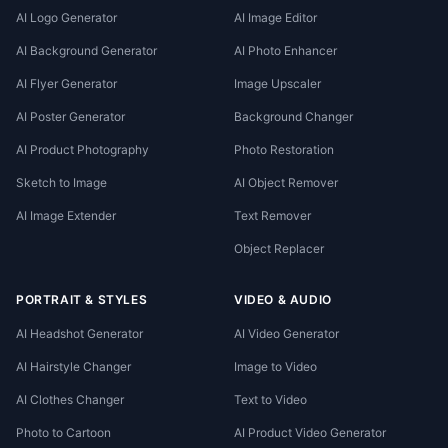
AI Logo Generator
AI Image Editor
AI Background Generator
AI Photo Enhancer
AI Flyer Generator
Image Upscaler
AI Poster Generator
Background Changer
AI Product Photography
Photo Restoration
Sketch to Image
AI Object Remover
AI Image Extender
Text Remover
Object Replacer
PORTRAIT & STYLES
VIDEO & AUDIO
AI Headshot Generator
AI Video Generator
AI Hairstyle Changer
Image to Video
AI Clothes Changer
Text to Video
Photo to Cartoon
AI Product Video Generator