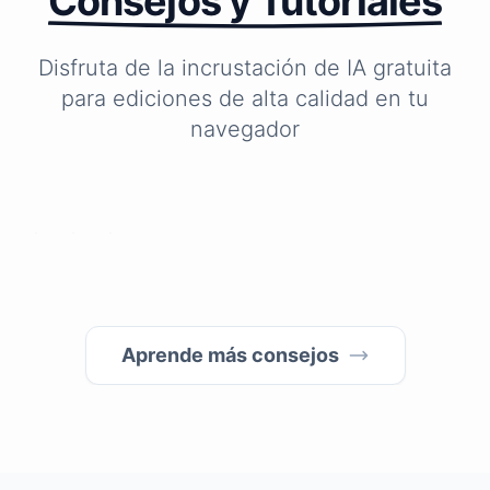
Consejos y Tutoriales
Disfruta de la incrustación de IA gratuita
para ediciones de alta calidad en tu
¿Cómo
¿Cómo
¿Cómo
navegador
eliminar
hacer
cambio
rápidamente
que
el
los
las
fondo
objetos
fotos
de
no
borrosas
mi
deseados
sean
foto?
de
claras?
las
Aprende más consejos
fotos
en
1
segundo?