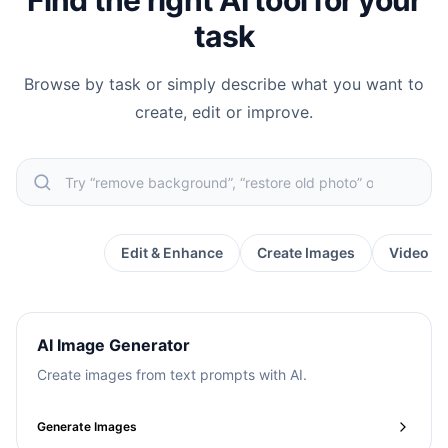
Find the right AI tool for your
task
Browse by task or simply describe what you want to
create, edit or improve.
Popular
Edit & Enhance
Create Images
Video &
AI Image Generator
Create images from text prompts with AI.
Generate Images