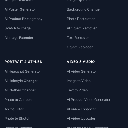
AI Poster Generator
Background Changer
AI Product Photography
Photo Restoration
Sketch to Image
AI Object Remover
AI Image Extender
Text Remover
Object Replacer
PORTRAIT & STYLES
VIDEO & AUDIO
AI Headshot Generator
AI Video Generator
AI Hairstyle Changer
Image to Video
AI Clothes Changer
Text to Video
Photo to Cartoon
AI Product Video Generator
Anime Filter
AI Video Enhancer
Photo to Sketch
AI Video Upscaler
Photo to Painting
AI Sound Effect Generator