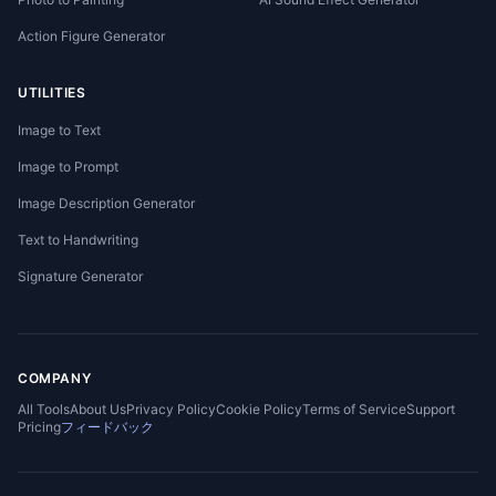
Action Figure Generator
UTILITIES
Image to Text
Image to Prompt
Image Description Generator
Text to Handwriting
Signature Generator
COMPANY
All Tools
About Us
Privacy Policy
Cookie Policy
Terms of Service
Support
Pricing
フィードバック