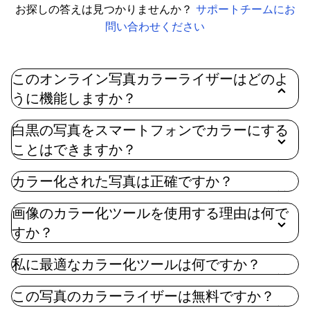
お探しの答えは見つかりませんか？
サポートチームにお
問い合わせください
このオンライン写真カラーライザーはどのよ
うに機能しますか？
Imgkitsのオンライン写真カラーizerは、高度なAI技
白黒の写真をスマートフォンでカラーにする
術と深層学習を使用して、白黒画像に色を追加しま
ことはできますか？
す。このAI画像カラーizerは、何百万枚もの写真でト
レーニングされており、わずか数回のクリックで白
カラー化された写真は正確ですか？
黒写真に自然でリアルな色を付けることができます
画像のカラー化ツールを使用する理由は何で
すか？
私に最適なカラー化ツールは何ですか？
この写真のカラーライザーは無料ですか？