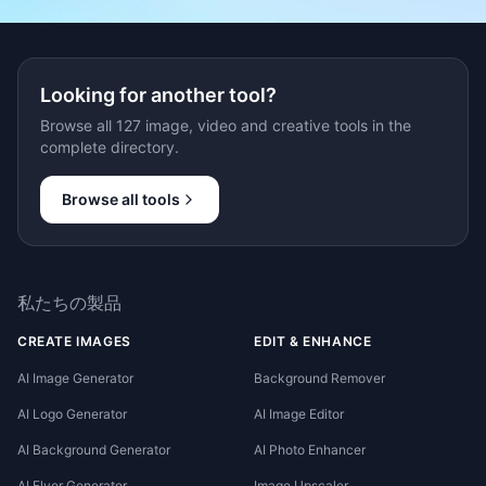
Looking for another tool?
Browse all 127 image, video and creative tools in the
complete directory.
Browse all tools
私たちの製品
CREATE IMAGES
EDIT & ENHANCE
AI Image Generator
Background Remover
AI Logo Generator
AI Image Editor
AI Background Generator
AI Photo Enhancer
AI Flyer Generator
Image Upscaler