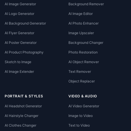
AI Image Generator
Background Remover
AI Logo Generator
AI Image Editor
AI Background Generator
AI Photo Enhancer
AI Flyer Generator
Image Upscaler
AI Poster Generator
Background Changer
AI Product Photography
Photo Restoration
Sketch to Image
AI Object Remover
AI Image Extender
Text Remover
Object Replacer
PORTRAIT & STYLES
VIDEO & AUDIO
AI Headshot Generator
AI Video Generator
AI Hairstyle Changer
Image to Video
AI Clothes Changer
Text to Video