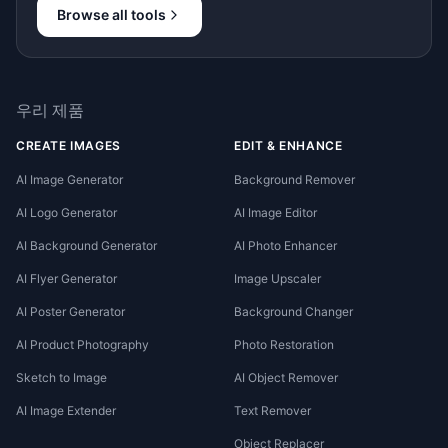
Browse all tools
우리 제품
CREATE IMAGES
EDIT & ENHANCE
AI Image Generator
Background Remover
AI Logo Generator
AI Image Editor
AI Background Generator
AI Photo Enhancer
AI Flyer Generator
Image Upscaler
AI Poster Generator
Background Changer
AI Product Photography
Photo Restoration
Sketch to Image
AI Object Remover
AI Image Extender
Text Remover
Object Replacer