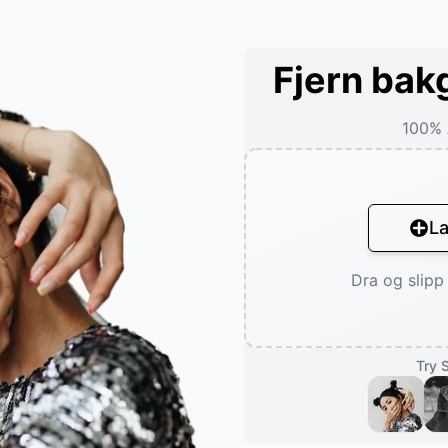
Fjern bak
100% 
La
Dra og slipp 
Try 