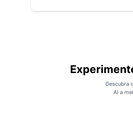
Experimente
Descubra o
AI a me