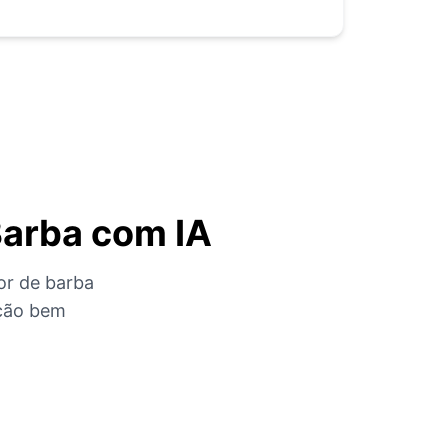
Barba com IA
or de barba
ação bem