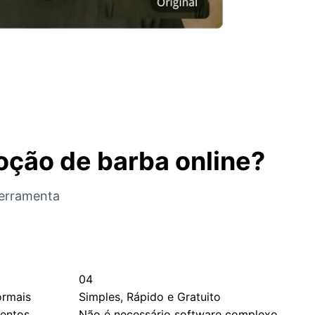
oção de barba online?
ferramenta
04
ormais
Simples, Rápido e Gratuito
ventos
Não é necessário software complexo