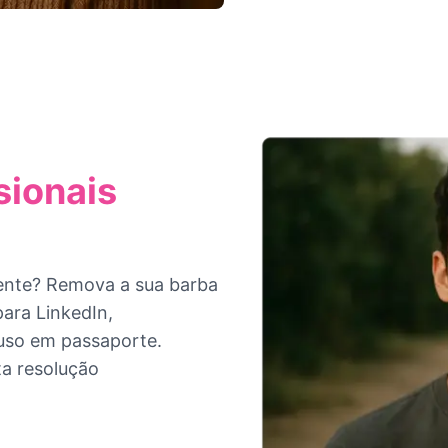
sionais
mente? Remova a sua barba
para LinkedIn,
uso em passaporte.
ta resolução