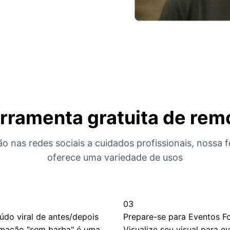
erramenta gratuita de rem
ão nas redes sociais a cuidados profissionais, nossa 
oferece uma variedade de usos
03
údo viral de antes/depois
Prepare-se para Eventos F
rmação "sem barba" é uma
Visualize seu visual para e