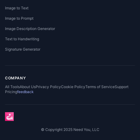
Image to Text
Image to Prompt
Image Description Generator
Text to Handwriting
Signature Generator
COMPANY
All Tools
About Us
Privacy Policy
Cookie Policy
Terms of Service
Support
Pricing
feedback
© Copyright 2025 Need You, LLC