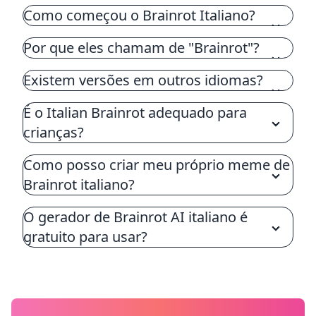
Italian Brainrot é uma tendência de meme
Como começou o Brainrot Italiano?
onde as pessoas usam IA para misturar
animais ou objetos e dar a eles nomes
Por que eles chamam de "Brainrot"?
engraçados que soam italianos. Começou no
TikTok no início de 2025 e rapidamente se
Existem versões em outros idiomas?
tornou viral
É o Italian Brainrot adequado para
crianças?
Como posso criar meu próprio meme de
Brainrot italiano?
O gerador de Brainrot AI italiano é
gratuito para usar?