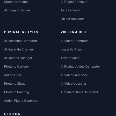
Sketch to Image
AI Object Remover
AI Image Extender
Text Remover
Object Replacer
PORTRAIT & STYLES
VIDEO & AUDIO
AI Headshot Generator
AI Video Generator
AI Hairstyle Changer
Image to Video
AI Clothes Changer
Text to Video
Photo to Cartoon
AI Product Video Generator
Anime Filter
AI Video Enhancer
Photo to Sketch
AI Video Upscaler
Photo to Painting
AI Sound Effect Generator
Action Figure Generator
UTILITIES