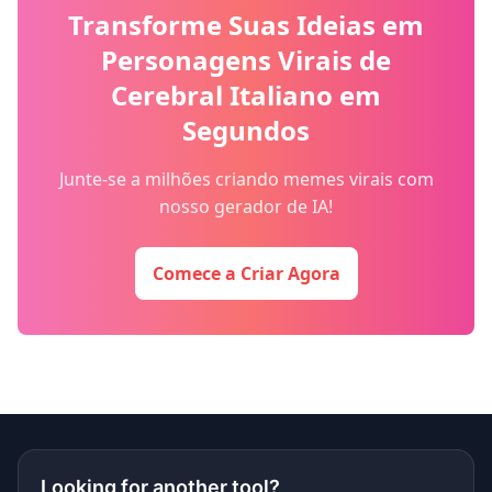
Transforme Suas Ideias em
Personagens Virais de
Cerebral Italiano em
Segundos
Junte-se a milhões criando memes virais com
nosso gerador de IA!
Comece a Criar Agora
Looking for another tool?