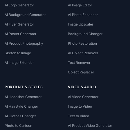
AI Logo Generator
AI Image Editor
AI Background Generator
AI Photo Enhancer
AI Flyer Generator
Image Upscaler
AI Poster Generator
Background Changer
AI Product Photography
Photo Restoration
Sketch to Image
AI Object Remover
AI Image Extender
Text Remover
Object Replacer
PORTRAIT & STYLES
VIDEO & AUDIO
AI Headshot Generator
AI Video Generator
AI Hairstyle Changer
Image to Video
AI Clothes Changer
Text to Video
Photo to Cartoon
AI Product Video Generator