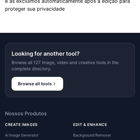
e as excluímos automaticamente após a edição para
proteger sua privacidade
Looking for another tool?
Browse all 127 image, video and creative tools in the
complete directory.
Browse all tools
Nossos Produtos
CREATE IMAGES
EDIT & ENHANCE
AI Image Generator
Background Remover