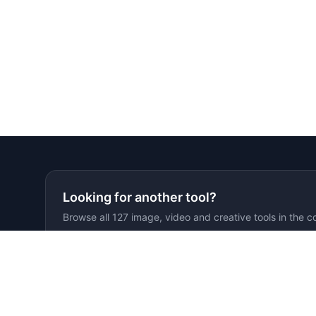
Looking for another tool?
Browse all 127 image, video and creative tools in the c
Nossos Produtos
CREATE IMAGES
EDIT & ENHANCE