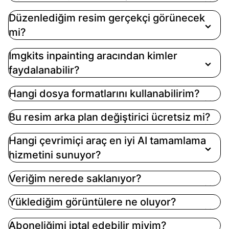
anlatıyı iyileştirmek için görüntüleri doldurarak
Düzenlediğim resim gerçekçi görünecek
veya onararak geliştirip onarmayı içerir. Bu süreç,
mi?
kullanıcılara istenmeyen unsurları kaldırma,
nesneleri değiştirme ve belirlenen maskeleme
Imgkits inpainting aracından kimler
alanı ve metin istemlerine dayalı olarak eksik
faydalanabilir?
kısımları geri yükleme imkânı tanır
Hangi dosya formatlarını kullanabilirim?
Bu resim arka plan değiştirici ücretsiz mi?
Hangi çevrimiçi araç en iyi AI tamamlama
hizmetini sunuyor?
Veriğim nerede saklanıyor?
Yüklediğim görüntülere ne oluyor?
Aboneliğimi iptal edebilir miyim?