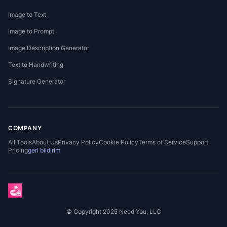
Image to Text
Image to Prompt
Image Description Generator
Text to Handwriting
Signature Generator
COMPANY
All Tools
About Us
Privacy Policy
Cookie Policy
Terms of Service
Support
Pricing
geri bildirim
© Copyright 2025 Need You, LLC