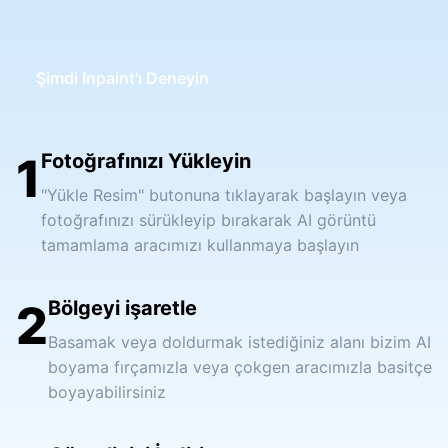
Şimdi Inpaint'ı Deneyin
1
Fotoğrafınızı Yükleyin
"Yükle Resim" butonuna tıklayarak başlayın veya
fotoğrafınızı sürükleyip bırakarak AI görüntü
tamamlama aracımızı kullanmaya başlayın
2
Bölgeyi işaretle
Basamak veya doldurmak istediğiniz alanı bizim AI
boyama fırçamızla veya çokgen aracımızla basitçe
boyayabilirsiniz