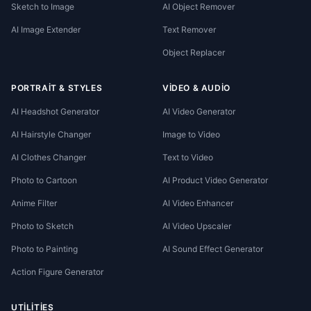
Sketch to Image
AI Object Remover
AI Image Extender
Text Remover
Object Replacer
PORTRAIT & STYLES
VIDEO & AUDIO
AI Headshot Generator
AI Video Generator
AI Hairstyle Changer
Image to Video
AI Clothes Changer
Text to Video
Photo to Cartoon
AI Product Video Generator
Anime Filter
AI Video Enhancer
Photo to Sketch
AI Video Upscaler
Photo to Painting
AI Sound Effect Generator
Action Figure Generator
UTILITIES